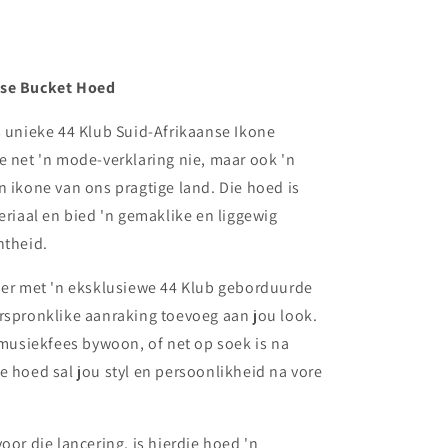
ese Bucket Hoed
s unieke 44 Klub Suid-Afrikaanse Ikone
e net 'n mode-verklaring nie, maar ook 'n
n ikone van ons pragtige land. Die hoed is
eriaal en bied 'n gemaklike en liggewig
ntheid.
sier met 'n eksklusiewe 44 Klub geborduurde
rspronklike aanraking toevoeg aan jou look.
n musiekfees bywoon, of net op soek is na
e hoed sal jou styl en persoonlikheid na vore
oor die lancering, is hierdie hoed 'n