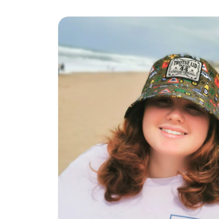
Skip to
product
information