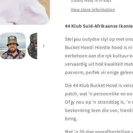
Usually ready in 5+ days
View store information
44 Klub Suid-Afrikaanse Ikoni
Stel jou outydse styl op met on
Bucket Hoed! Hierdie hoed is ni
eerbetoon aan die ryk kultuur e
vervaardig uit hoë kwaliteit mat
pasvorm, perfek vir enige gelee
Die 44 Klub Bucket Hoed is ver
patch, wat 'n persoonlike en oo
Of jy nou op 'n stranddag is, '
beskerming teen die son, hierdi
bring.
Met 'n 30-dae voorafbestelling v