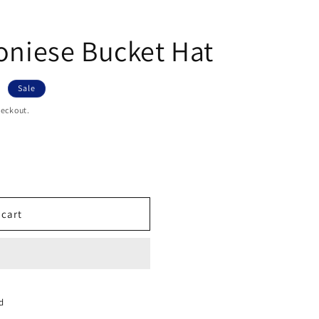
koniese Bucket Hat
R
Sale
heckout.
 cart
d