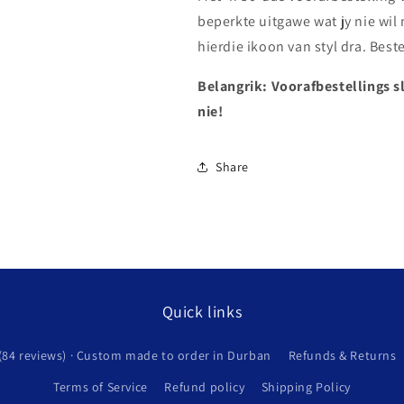
beperkte uitgawe wat jy nie wil
hierdie ikoon van styl dra. Best
Belangrik: Voorafbestellings s
nie!
Share
Quick links
(84 reviews) · Custom made to order in Durban
Refunds & Returns
Terms of Service
Refund policy
Shipping Policy