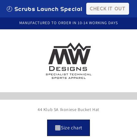
🕗 Scrubs Launch Special
CHECK IT OUT
MANUFACTURED TO ORDER IN 10-14 WORKING DAYS
44 Klub SA Ikoniese Bucket Hat
Size chart