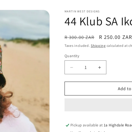
MARTIN WEST DESIGNS
44 Klub SA I
Regular
Sale
R 250.00 ZA
R 300.00 ZAR
price
price
Taxes included.
Shipping
calculated at c
Quantity
Quantity
Decrease
Increase
quantity
quantity
for
for
44
44
Add to
Klub
Klub
SA
SA
Ikoniese
Ikoniese
Bucket
Bucket
Hat
Hat
Pickup available at
1a Highdale Roa